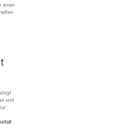
h einen
helfen
t
uhigt
ss und
zur
sfall