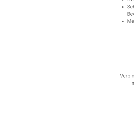
Sch
Be
Meh
Verbin
m