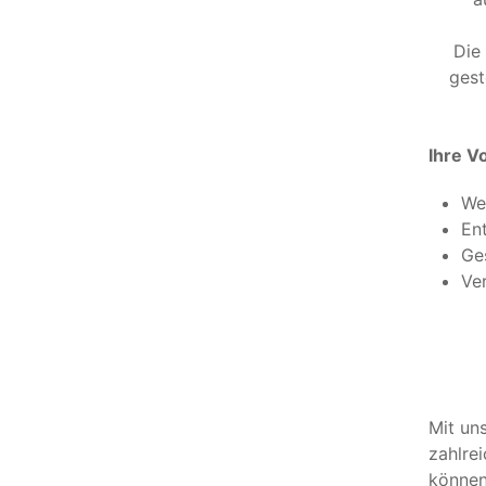
Die
gest
Ihre Vo
We
En
Ge
Ve
Mit un
zahlre
können