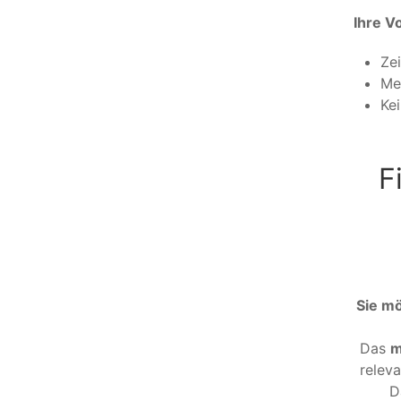
Ihre Vo
Zei
Me
Ke
F
Sie mö
Das
m
releva
D