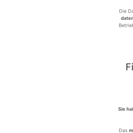
Die D
date
Betrie
F
Sie ha
Das
m