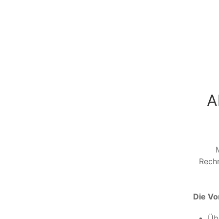
A
Rechn
Die Vor
Übe