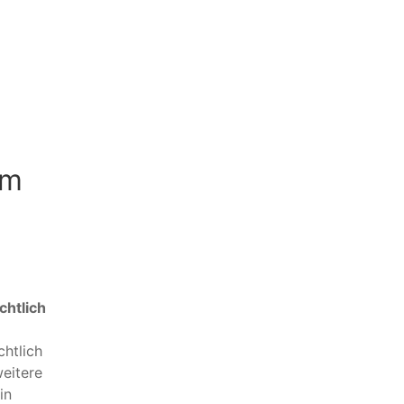
rm
chtlich
chtlich
weitere
in