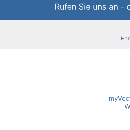
Rufen Sie uns an - 
Ho
myVectr
W