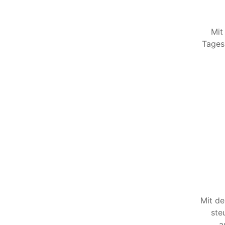
Mit
Tagesb
Mit d
ste
a