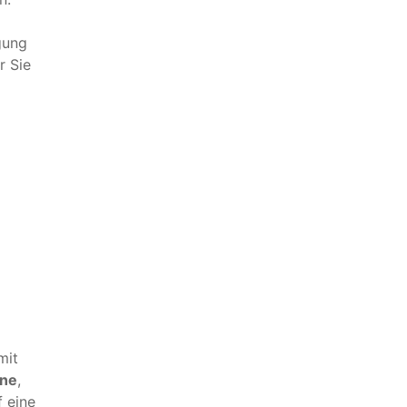
gung
r Sie
mit
one
,
 eine