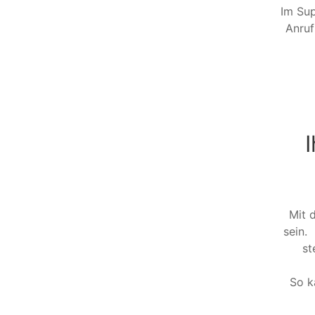
Im Sup
Anruf
Mit
sein.
st
So k