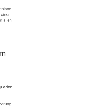
chland
 einer
n allen
rm
gt oder
herung