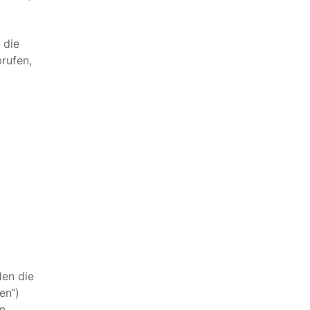
 die
brufen,
V
en die
en“)
n.